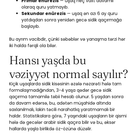
Primar enürezis
— uşaq heç vaxt davamlı
olaraq quru yatmayıb.
Sekundar enürezis
— uşaq ən azı 6 ay quru
yatdıqdan sonra yenidən gecə sidik qaçırmağa
başlayıb.
Bu ayrım vacibdir, çünki səbəblər və yanaşma tərzi hər
iki halda fərqli ola bilər.
Hansı yaşda bu
vəziyyət normal sayılır?
Kiçik uşaqlarda sidik kisəsinin əzələ nəzarəti hələ tam
formalaşmadığından, 3-4 yaşa qədər gecə sidik
qaçırma tamamilə təbii hesab olunur. 5 yaşdan sonra
da davam edərsə, bu, adətən müşahidə altında
saxlanılmalı, lakin təcili narahatlıq yaratmamalı bir
haldır. Statistikalara görə, 7 yaşındaki uşaqların bir qismi
hələ də gecələr arabir sidik qaçıra bilir və bu, əksər
hallarda yaşla birlikdə öz-özünə düzəlir.