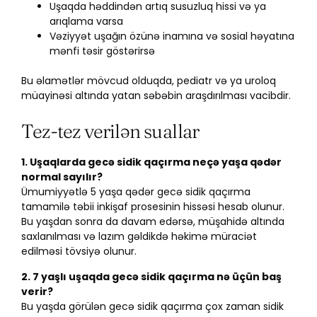
Uşaqda həddindən artıq susuzluq hissi və ya
arıqlama varsa
Vəziyyət uşağın özünə inamına və sosial həyatına
mənfi təsir göstərirsə
Bu əlamətlər mövcud olduqda, pediatr və ya uroloq
müayinəsi altında yatan səbəbin araşdırılması vacibdir.
Tez-tez verilən suallar
1. Uşaqlarda gecə sidik qaçırma neçə yaşa qədər
normal sayılır?
Ümumiyyətlə 5 yaşa qədər gecə sidik qaçırma
tamamilə təbii inkişaf prosesinin hissəsi hesab olunur.
Bu yaşdan sonra da davam edərsə, müşahidə altında
saxlanılması və lazım gəldikdə həkimə müraciət
edilməsi tövsiyə olunur.
2. 7 yaşlı uşaqda gecə sidik qaçırma nə üçün baş
verir?
Bu yaşda görülən gecə sidik qaçırma çox zaman sidik