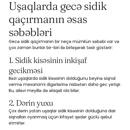
Uşaqlarda gecə sidik
qaçırmanın əsas
səbəbləri
Gecə sidik qaçırmanın bir neçə mümkün səbəbi var və
çox zaman bunlar bir-biri ilə birləşərək təsir göstərir:
1. Sidik kisəsinin inkişaf
gecikməsi
Bəzi uşaqlarda sidik kisəsinin dolduğunu beyinə siqnal
vermə mexanizmi digərlərinə nisbətən daha gec yetişir.
Bu, ailəvi meyillə də əlaqəli ola bilər.
2. Dərin yuxu
Çox dərin yatan uşaqlar sidik kisəsinin dolduğuna dair
siqnalları oyanmaq üçün kifayət qədər güclü qəbul
etmirlər.