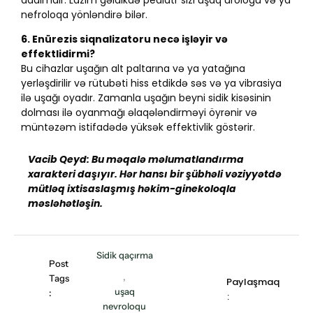
nefroloqa yönləndirə bilər.
6. Enürezis siqnalizatoru necə işləyir və
effektlidirmi?
Bu cihazlar uşağın alt paltarına və ya yatağına
yerləşdirilir və rütubəti hiss etdikdə səs və ya vibrasiya
ilə uşağı oyadır. Zamanla uşağın beyni sidik kisəsinin
dolması ilə oyanmağı əlaqələndirməyi öyrənir və
müntəzəm istifadədə yüksək effektivlik göstərir.
Vacib Qeyd: Bu məqalə məlumatlandırma
xarakteri daşıyır. Hər hansı bir şübhəli vəziyyətdə
mütləq ixtisaslaşmış həkim-ginekoloqla
məsləhətləşin.
Sidik qaçırma
Post
,
Tags
Paylaşmaq
uşaq
:
:
nevroloqu