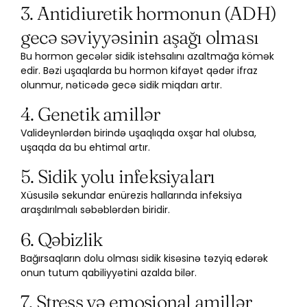
3. Antidiuretik hormonun (ADH)
gecə səviyyəsinin aşağı olması
Bu hormon gecələr sidik istehsalını azaltmağa kömək
edir. Bəzi uşaqlarda bu hormon kifayət qədər ifraz
olunmur, nəticədə gecə sidik miqdarı artır.
4. Genetik amillər
Valideynlərdən birində uşaqlıqda oxşar hal olubsa,
uşaqda da bu ehtimal artır.
5. Sidik yolu infeksiyaları
Xüsusilə sekundar enürezis hallarında infeksiya
araşdırılmalı səbəblərdən biridir.
6. Qəbizlik
Bağırsaqların dolu olması sidik kisəsinə təzyiq edərək
onun tutum qabiliyyətini azalda bilər.
7. Stress və emosional amillər