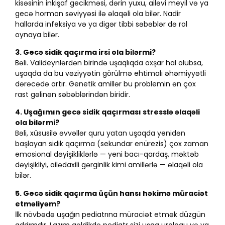
kisəsinin inkişaf gecikməsi, dərin yuxu, ailəvi meyil və ya
gecə hormon səviyyəsi ilə əlaqəli ola bilər. Nadir
hallarda infeksiya və ya digər tibbi səbəblər də rol
oynaya bilər.
3. Gecə sidik qaçırma irsi ola bilərmi?
Bəli. Valideynlərdən birində uşaqlıqda oxşar hal olubsa,
uşaqda da bu vəziyyətin görülmə ehtimalı əhəmiyyətli
dərəcədə artır. Genetik amillər bu problemin ən çox
rast gəlinən səbəblərindən biridir.
4. Uşağımın gecə sidik qaçırması stresslə əlaqəli
ola bilərmi?
Bəli, xüsusilə əvvəllər quru yatan uşaqda yenidən
başlayan sidik qaçırma (sekundar enürezis) çox zaman
emosional dəyişikliklərlə — yeni bacı-qardaş, məktəb
dəyişikliyi, ailədaxili gərginlik kimi amillərlə — əlaqəli ola
bilər.
5. Gecə sidik qaçırma üçün hansı həkimə müraciət
etməliyəm?
İlk növbədə uşağın pediatrına müraciət etmək düzgün
addımdır. Lazım gəldikdə pediatr sizi uşaq urologu və ya