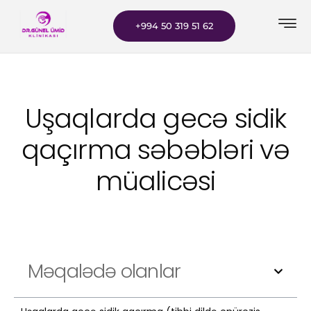
+994 50 319 51 62
Uşaqlarda gecə sidik
qaçırma səbəbləri və
müalicəsi
Məqalədə olanlar