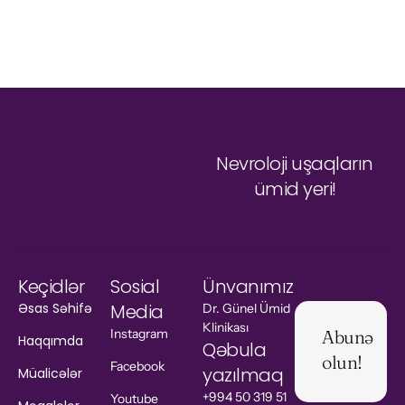
Nevroloji uşaqların
ümid yeri!
Keçidlər
Sosial
Ünvanımız
Əsas Səhifə
Media
Dr. Günel Ümid
Klinikası
Instagram
Abunə
Haqqımda
Qəbula
olun!
Facebook
yazılmaq
Müalicələr
+994 50 319 51
Youtube