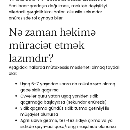
Yeni bacı-qardaşın doğulması, məktəb dəyişikliyi,
ailədaxili gərginlik kimi hallar, xüsusilə sekundar
enürezisdə rol oynaya bilər.
Nə zaman həkimə
müraciət etmək
lazımdır?
Aşağıdakı hallarda mütəxəssis məsləhəti almaq faydalı
olar:
Uşaq 6-7 yaşından sonra da müntəzəm olaraq
gecə sidik qaçırırsa
Əvvəllər quru yatan uşaq yenidən sidik
qaçırmağa başlayıbsa (sekundar enürezis)
Sidik qaçırma gündüz sidik tutma çətinliyi ilə
müşayiət olunursa
Ağrılı sidiyə getmə, tez-tez sidiyə çıxma və ya
sidikdə qeyri-adi qoxu/rəng müşahidə olunursa