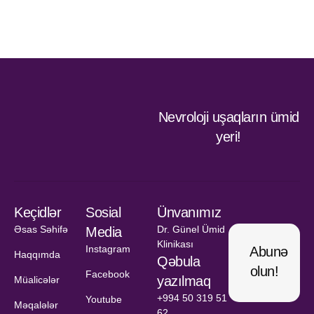
Nevroloji uşaqların ümid
yeri!
Keçidlər
Sosial
Ünvanımız
Əsas Səhifə
Dr. Günel Ümid
Media
Klinikası
Instagram
Abunə
Haqqımda
Qəbula
olun!
Facebook
yazılmaq
Müalicələr
+994 50 319 51
Youtube
Məqalələr
62