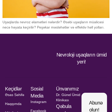
Uşaqlarda nevroz əlamətləri nələrdir? Əsəbi uşaqların müalicəsi
necə həyata keçirilir? Peşəkar məsləhətlər və effektiv həll yolları.
Nevroloji uşaqların ümid
yeri!
Keçidlər
Sosial
Ünvanımız
Əsas Səhifə
Dr. Günel Ümid
Media
Klinikası
Instagram
Abunə
Haqqımda
Qəbula
olun!
Facebook