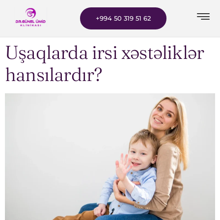
+994 50 319 51 62
Uşaqlarda irsi xəstəliklər
hansılardır?