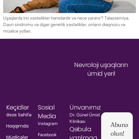
Uşaqlarda irsi xəstəliklər hansılardır və necə yaranır? Talassemiya,
Daun sindromu və digər genetik xəstəliklər, onların diaqnozu və
müalicə yolları.
Nevroloji uşaqların
ümid yeri!
Keçidlər
Sosial
Ünvanımız
Əsas Səhifə
Media
Dr. Günel Ümid
Klinikası
Instagram
Abunə
Haqqımda
Qəbula
olun!
Facebook
yazılmaq
Müalicələr