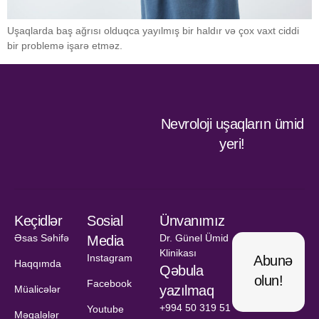
Uşaqlarda baş ağrısı olduqca yayılmış bir haldır və çox vaxt ciddi
bir problemə işarə etməz.
Nevroloji uşaqların ümid
yeri!
Keçidlər
Sosial
Ünvanımız
Əsas Səhifə
Dr. Günel Ümid
Media
Klinikası
Instagram
Abunə
Haqqımda
Qəbula
olun!
Facebook
yazılmaq
Müalicələr
+994 50 319 51
Youtube
Məqalələr