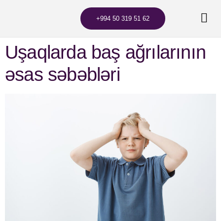
+994 50 319 51 62
Uşaqlarda baş ağrılarının
əsas səbəbləri